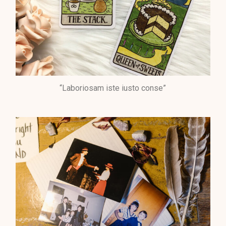
“Laboriosam iste iusto conse”